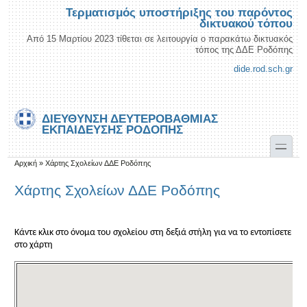
Παράκαμψη προς το κυρίως περιεχόμενο
Skip to search
Τερματισμός υποστήριξης του παρόντος
δικτυακού τόπου
Από 15 Μαρτίου 2023 τίθεται σε λειτουργία ο παρακάτω δικτυακός
τόπος της ΔΔΕ Ροδόπης
dide.rod.sch.gr
ΔΙΕΎΘΥΝΣΗ ΔΕΥΤΕΡΟΒΆΘΜΙΑΣ
ΕΚΠΑΊΔΕΥΣΗΣ ΡΟΔΌΠΗΣ
toggle
Είστε εδώ
Αρχική
»
Χάρτης Σχολείων ΔΔΕ Ροδόπης
Χάρτης Σχολείων ΔΔΕ Ροδόπης