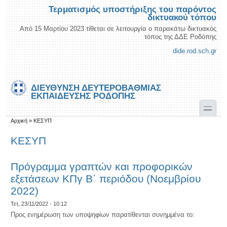
Παράκαμψη προς το κυρίως περιεχόμενο
Skip to search
Τερματισμός υποστήριξης του παρόντος
δικτυακού τόπου
Από 15 Μαρτίου 2023 τίθεται σε λειτουργία ο παρακάτω δικτυακός
τόπος της ΔΔΕ Ροδόπης
dide.rod.sch.gr
ΔΙΕΎΘΥΝΣΗ ΔΕΥΤΕΡΟΒΆΘΜΙΑΣ
ΕΚΠΑΊΔΕΥΣΗΣ ΡΟΔΌΠΗΣ
toggle
Είστε εδώ
Αρχική
»
ΚΕΣΥΠ
ΚΕΣΥΠ
Πρόγραμμα γραπτών και προφορικών
εξετάσεων ΚΠγ B΄ περιόδου (Νοεμβρίου
2022)
Τετ, 23/11/2022 - 10:12
Προς ενημέρωση των υποψηφίων παρατίθενται συνημμένα το: